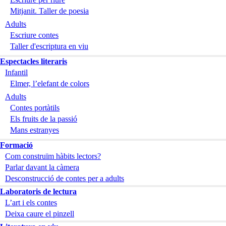
Mitjanit. Taller de poesia
Adults
Escriure contes
Taller d'escriptura en viu
Espectacles literaris
Infantil
Elmer, l’elefant de colors
Adults
Contes portàtils
Els fruits de la passió
Mans estranyes
Formació
Com construïm hàbits lectors?
Parlar davant la càmera
Desconstrucció de contes per a adults
Laboratoris de lectura
L’art i els contes
Deixa caure el pinzell