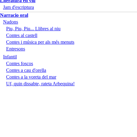
Literatura en viu
Jam d'escriptura
Narracio oral
Nadons
Piu, Piu, Piu... Llibres al niu
Contes al castell
Contes i música per als més menuts
Entresons
Infantil
Contes foscos
Contes a cau d'orella
Contes a la voreta del mar
Uf, quin dissabte, rateta Arbequina!
Contes d’animalets i animalots
Ai! Ai! Els meus cabells
Sons de faules
Adults
Como agua para chocolate
Prescripció lectora
Parlem de llibres