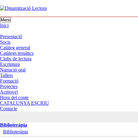
Menú
Inici
Presentació
Socis
Catàleg general
Catàlegs temàtics
Clubs de lectura
Escriptura
Narració oral
Tallers
Formació
Projectes
Actijove!
Hora del conte
CATALUNYA ESCRIU
Contacte
Biblioteràpia
Biblioteràpia