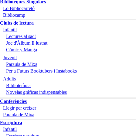
Biblioteques Singulars
Lo Bibliocarretó
Bibliocamp
Clubs de lectura
Infantil
Lectures al sac!
Joc d'Àlbum Il·lustrat
Cómic y Manga
Juvenil
Paraula de Mixa
Per a Futurs Booktubers i Instabooks
Adults
Biblioteràpia
Novelas gráficas indispensables
Conferències
Llegir per créixer
Paraula de Mixa
Escriptura
Infantil
Escriure per riure